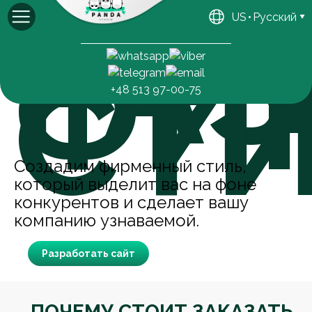
РА
US
Русский
ФИ
Михаил
Генеральный директор
СТ
+48 513 97-00-75
Создадим фирменный стиль,
который выделит вас на фоне
конкурентов и сделает вашу
компанию узнаваемой.
Разработать сайт
ПОЧЕМУ СТОИТ ЗАКАЗАТЬ