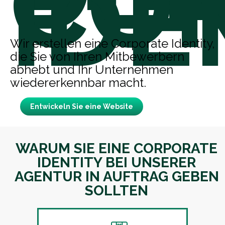
CO
IDE
Wir erstellen eine Corporate Identity,
die Sie von Ihren Mitbewerbern
abhebt und Ihr Unternehmen
wiedererkennbar macht.
Entwickeln Sie eine Website
WARUM SIE EINE CORPORATE
IDENTITY BEI UNSERER
AGENTUR IN AUFTRAG GEBEN
SOLLTEN