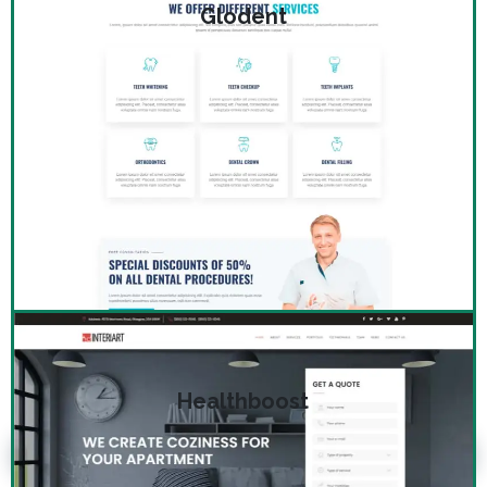
Glodent
Healthboost