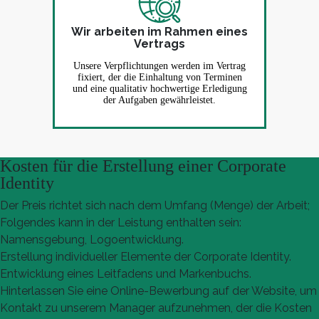
Wir arbeiten im Rahmen eines
Vertrags
Unsere Verpflichtungen werden im Vertrag
fixiert, der die Einhaltung von Terminen
und eine qualitativ hochwertige Erledigung
der Aufgaben gewährleistet.
Kosten für die Erstellung einer Corporate
Identity
Der Preis richtet sich nach dem Umfang (Menge) der Arbeit;
Folgendes kann in der Leistung enthalten sein:
Namensgebung, Logoentwicklung.
Erstellung individueller Elemente der Corporate Identity.
Entwicklung eines Leitfadens und Markenbuchs.
Hinterlassen Sie eine Online-Bewerbung auf der Website, um
Kontakt zu unserem Manager aufzunehmen, der die Kosten