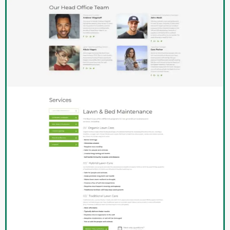
Valery
Abteilungsleiter
Yachthafen
Frontend-Entwickler