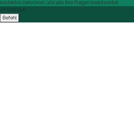
kostenlos berechnet und alle Ihre Fragen beantwortet.
от
600
руб.
Befehl