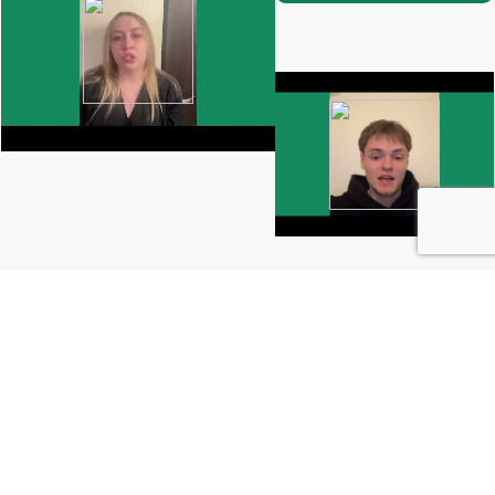
хороший сайт
Для нас
— тот, который принял
заказчик. Мы знаем, что вы, как никто другой,
заинтересованы в успешном результате и хотите,
чтобы Ваша компания имела свое собственное
запоминающееся лицо.
Разработать сайт