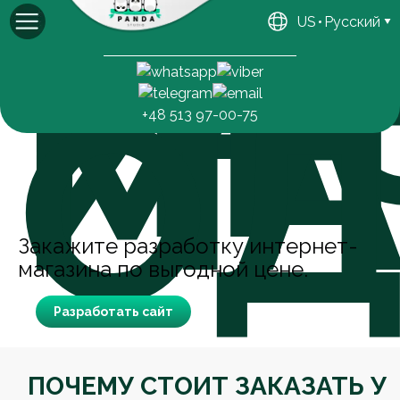
РА
ИН
US
Русский
МА
Михаил
Генеральный директор
О
+48 513 97-00-75
Закажите разработку интернет-
магазина по выгодной цене.
Разработать сайт
ПОЧЕМУ СТОИТ ЗАКАЗАТЬ У