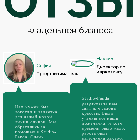
ОТЗ
владельцев бизнеса
Максим
София
Директор по
маркетингу
Предприниматель
Studio-Panda
разработала нам
Нам нужен был
сайт для салона
логотип и этикетка
красоты. Были
для нашей новой
учтены все наши
линии оливок. Мы
пожелания, и хотя
обратились за
времени было мало,
помощью в Studio-
работа была
Panda. Очень
выполнена быстро.