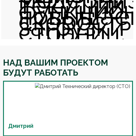
текущий
функцион
повышае
скорость
загрузки
страниц.
НАД ВАШИМ ПРОЕКТОМ
БУДУТ РАБОТАТЬ
Дмитрий