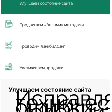
Улучшаем состояние сайта
Продвигаем «белыми» методами
Проводим линкбилдинг
Увеличиваем продажи
Исправл
Улучшаем состояние сайта
техничес
ошибки,
модерни