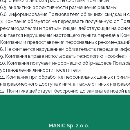
6.4. оценки и анализа работы системы Компании;
6.5. аналитики эффективности размещения рекламы;
6.6. информирования Пользователя об акциях, скидках 
7. Компания обязуется не передавать полученную от П
рекламодателям и третьим лицам, действующим на основ
считается нарушением настоящего пункта передача Комп
Компании и предоставления персональных рекомендаций
8. Не считается нарушением обязательств передача инф
9. Компания вправе использовать технологию «cookies»
10. Компания получает информацию об ip-адресе Пользов
установления личности посетителя.
11. Компания при обработке персональных данных прини
неправомерного доступа к ним, а также от иных неправ
12. Политика действует бессрочно до замены ее новой в
MANIC Sp. z.o.o.