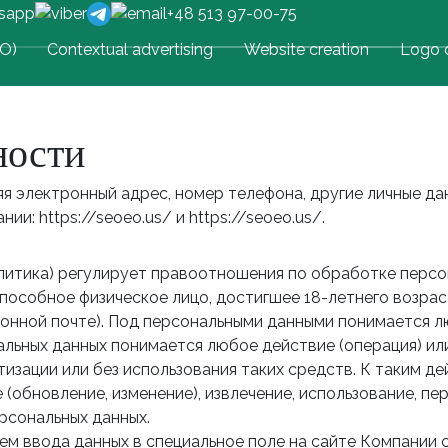
+48 513 97-00-75
EO)
Contextual advertising
Website creation
Logo c
ности
яя электронный адрес, номер телефона, другие личные да
и: https://seoeo.us/ и https://seoeo.us/.
литика) регулирует правоотношения по обработке персона
ееспособное физическое лицо, достигшее 18-летнего возра
онной почте). Под персональными данными понимается л
альных данных понимается любое действие (операция) ил
зации или без использования таких средств. К таким де
е (обновление, изменение), извлечение, использование, п
рсональных данных.
ем ввода данных в специальное поле на сайте Компании 