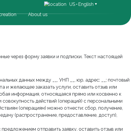
US
English
reation
About us
нные через форму заявки и подписки. Текст настоящей
льных данных между __, УНП __, юр. адрес: __; почтовый
ста и желающее заказать услуги, оставить отзыв или
юбая информация, относящаяся прямо или косвенно к
и совокупность действий (операций) с персональными
йствиям (операциям) можно отнести: сбор, получение,
ередачу (распространение, предоставление, доступ),
с предложением отправить заявку, оставить отзыв или